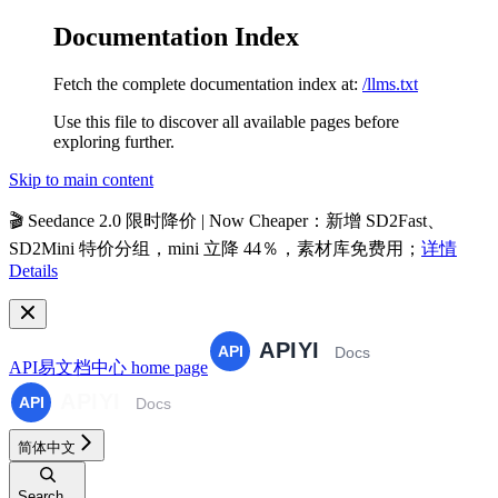
Documentation Index
Fetch the complete documentation index at:
/llms.txt
Use this file to discover all available pages before
exploring further.
Skip to main content
🎬
Seedance 2.0 限时降价 | Now Cheaper
：新增 SD2Fast、
SD2Mini 特价分组，mini 立降 44％，素材库免费用；
详情
Details
API易文档中心
home page
简体中文
Search...