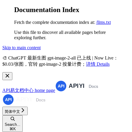
Documentation Index
Fetch the complete documentation index at:
/llms.txt
Use this file to discover all available pages before
exploring further.
Skip to main content
🎨
ChatGPT 最新生图 gpt-image-2-all 已上线 | Now Live
：
$0.03/张图，官转 gpt-image-2 按量计费；
详情 Details
API易文档中心
home page
简体中文
Search...
⌘
K