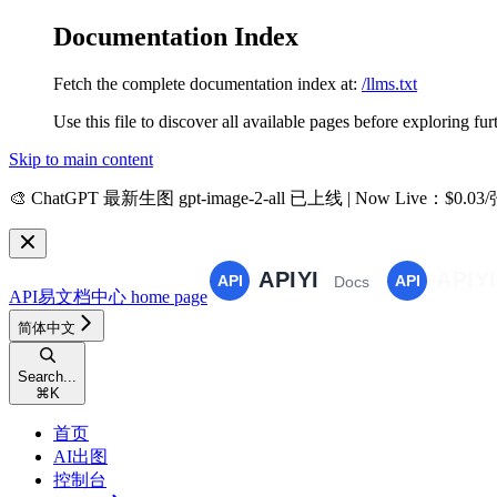
Documentation Index
Fetch the complete documentation index at:
/llms.txt
Use this file to discover all available pages before exploring fur
Skip to main content
🎨
ChatGPT 最新生图 gpt-image-2-all 已上线 | Now Live
：$0.03
API易文档中心
home page
简体中文
Search...
⌘
K
首页
AI出图
控制台