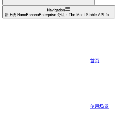
Navigation
新上线 NanoBananaEnterprise 分组：The Most Stable API fo…
首页
使用场景