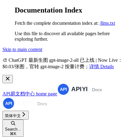
Documentation Index
Fetch the complete documentation index at:
/llms.txt
Use this file to discover all available pages before
exploring further.
Skip to main content
🎨
ChatGPT 最新生图 gpt-image-2-all 已上线 | Now Live
：
$0.03/张图，官转 gpt-image-2 按量计费；
详情 Details
API易文档中心
home page
简体中文
Search...
⌘
K