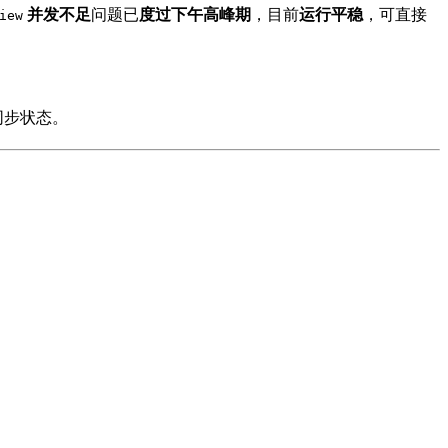
并发不足
问题已
度过下午高峰期
，目前
运行平稳
，可直接
iew
同步状态。