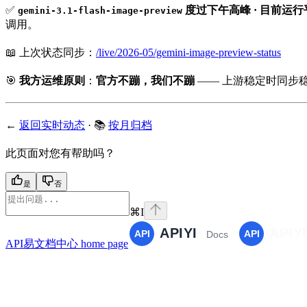
✅
度过下午高峰 · 目前运行
gemini-3.1-flash-image-preview
调用。
📖 上次状态同步：
/live/2026-05/gemini-image-preview-status
🎯
我方运维原则
：
官方不蹦，我们不蹦
—— 上游稳定时同步
←
返回实时动态
· 📚
按月归档
此页面对您有帮助吗？
是
否
⌘
I
API易文档中心
home page