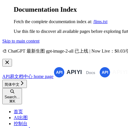
Documentation Index
Fetch the complete documentation index at:
/llms.txt
Use this file to discover all available pages before exploring fur
Skip to main content
🎨
ChatGPT 最新生图 gpt-image-2-all 已上线 | Now Live
：$0.03
API易文档中心
home page
简体中文
Search...
⌘
K
首页
AI出图
控制台