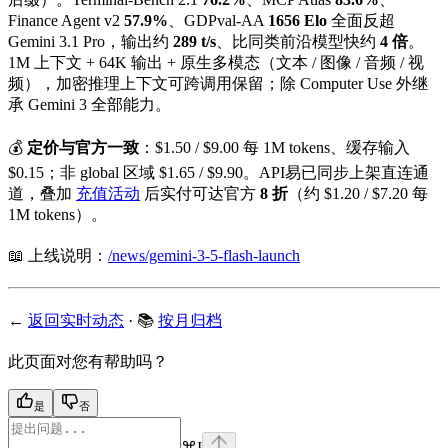
Finance Agent v2
57.9%
、GDPval-AA
1656 Elo
全面反超
Gemini 3.1 Pro，输出约
289 t/s
、比同类前沿模型快约
4 倍
。
1M 上下文 + 64K 输出 + 原生多模态（文本 / 图像 / 音频 / 视
频），加密推理上下文可跨调用保留；除 Computer Use 外继
承 Gemini 3 全部能力。
💰
定价与官方一致
：$1.50 / $9.00 每 1M tokens、缓存输入
$0.15；非 global 区域 $1.65 / $9.90。API易已同步上架直连通
道，叠加
充值活动
后实付可达官方
8 折
（约 $1.20 / $7.20 每
1M tokens）。
📖 上线说明：
/news/gemini-3-5-flash-launch
←
返回实时动态
· 📚
按月归档
此页面对您有帮助吗？
是
否
⌘
I