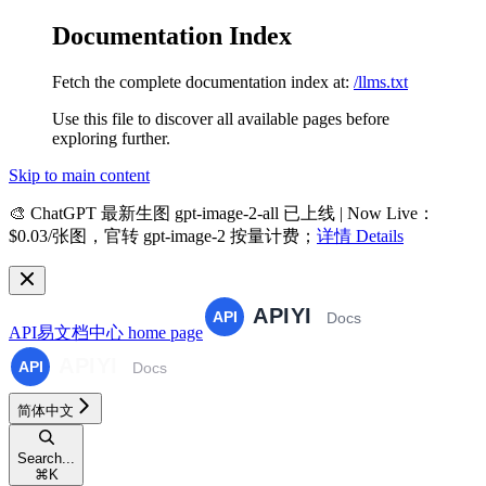
Documentation Index
Fetch the complete documentation index at:
/llms.txt
Use this file to discover all available pages before
exploring further.
Skip to main content
🎨
ChatGPT 最新生图 gpt-image-2-all 已上线 | Now Live
：
$0.03/张图，官转 gpt-image-2 按量计费；
详情 Details
API易文档中心
home page
简体中文
Search...
⌘
K