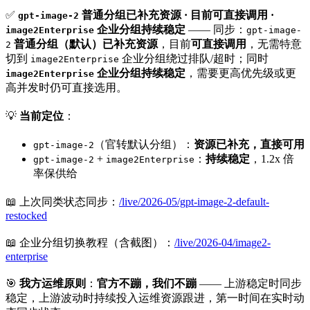
✅
普通分组已补充资源 · 目前可直接调用 ·
gpt-image-2
企业分组持续稳定
—— 同步：
image2Enterprise
gpt-image-
普通分组（默认）已补充资源
，目前
可直接调用
，无需特意
2
切到
企业分组绕过排队/超时；同时
image2Enterprise
企业分组持续稳定
，需要更高优先级或更
image2Enterprise
高并发时仍可直接选用。
💡
当前定位
：
（官转默认分组）：
资源已补充，直接可用
gpt-image-2
+
：
持续稳定
，1.2x 倍
gpt-image-2
image2Enterprise
率保供给
📖 上次同类状态同步：
/live/2026-05/gpt-image-2-default-
restocked
📖 企业分组切换教程（含截图）：
/live/2026-04/image2-
enterprise
🎯
我方运维原则
：
官方不蹦，我们不蹦
—— 上游稳定时同步
稳定，上游波动时持续投入运维资源跟进，第一时间在实时动