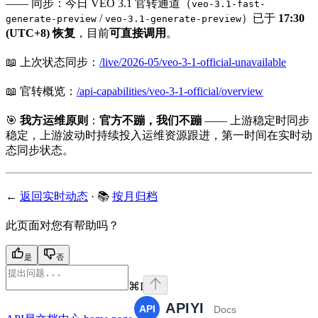
—— 同步：今日 VEO 3.1 官转通道（
veo-3.1-fast-
/
）已于
17:30
generate-preview
veo-3.1-generate-preview
(UTC+8)
恢复
，目前
可直接调用
。
📖 上次状态同步：
/live/2026-05/veo-3-1-official-unavailable
📖 官转概览：
/api-capabilities/veo-3-1-official/overview
🎯
我方运维原则
：
官方不蹦，我们不蹦
—— 上游稳定时同步
稳定，上游波动时持续投入运维资源跟进，第一时间在实时动
态同步状态。
←
返回实时动态
· 📚
按月归档
此页面对您有帮助吗？
是
否
⌘
I