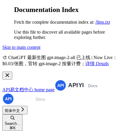
Documentation Index
Fetch the complete documentation index at:
/llms.txt
Use this file to discover all available pages before
exploring further.
Skip to main content
🎨
ChatGPT 最新生图 gpt-image-2-all 已上线 | Now Live
：
$0.03/张图，官转 gpt-image-2 按量计费；
详情 Details
API易文档中心
home page
简体中文
Search...
⌘
K