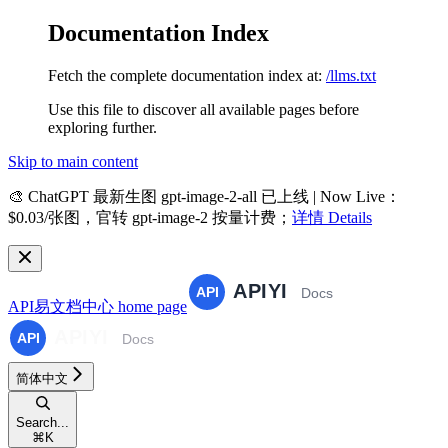
Documentation Index
Fetch the complete documentation index at:
/llms.txt
Use this file to discover all available pages before
exploring further.
Skip to main content
🎨
ChatGPT 最新生图 gpt-image-2-all 已上线 | Now Live
：
$0.03/张图，官转 gpt-image-2 按量计费；
详情 Details
API易文档中心
home page
简体中文
Search...
⌘
K