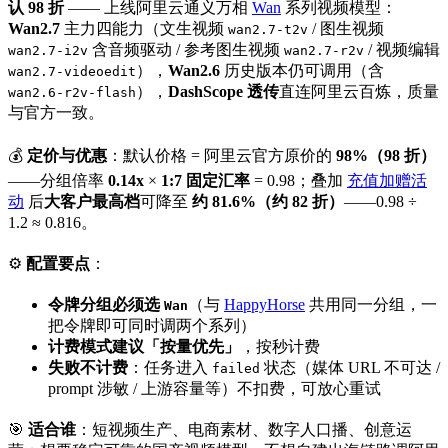
认 98 折
—— 上线阿里云通义万相
Wan
系列视频模型：
Wan2.7
主力四能力（文生视频
/ 图生视频
wan2.7-t2v
含音频驱动 / 参考图生视频
/ 视频编辑
wan2.7-i2v
wan2.7-r2v
），
Wan2.6
历史版本仍可调用（含
wan2.7-videoedit
），
DashScope 透传
直连阿里云百炼，质量
wan2.6-r2v-flash
与官方一致。
💰
定价与优惠
：默认价格 = 阿里云官方原价的
98%（98 折）
——分组倍率
0.14x
×
1:7 固定汇率
= 0.98；叠加
充值加赠活
动
后
大客户最高档
可降至
约 81.6%（约 82 折）
——0.98 ÷
1.2 ≈ 0.816。
⚙️
配置要点
：
令牌分组必须选
（与
HappyHorse
共用同一分组，一
Wan
把令牌即可同时调两个系列）
计费模式建议「按量优先」
，按秒计费
失败不计费
：任务进入
状态（媒体 URL 不可达 /
failed
prompt 涉敏 / 上游容量等）不扣费，可放心重试
🎯
适合谁
：短视频生产、电商素材、数字人口播、创意运