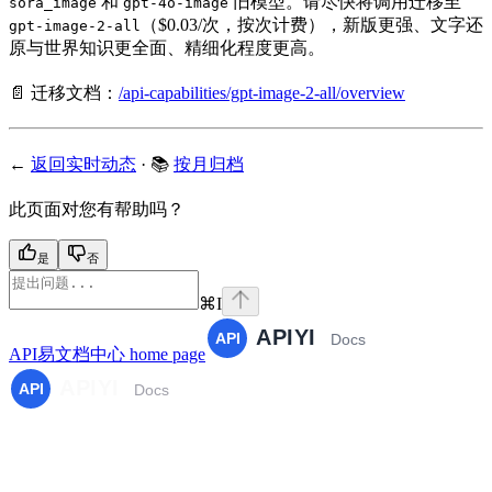
和
旧模型。请尽快将调用迁移至
sora_image
gpt-4o-image
（$0.03/次，按次计费），新版更强、文字还
gpt-image-2-all
原与世界知识更全面、精细化程度更高。
📄 迁移文档：
/api-capabilities/gpt-image-2-all/overview
←
返回实时动态
· 📚
按月归档
此页面对您有帮助吗？
是
否
⌘
I
API易文档中心
home page