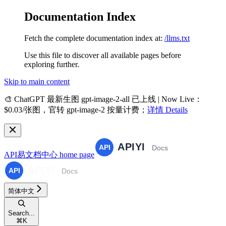
Documentation Index
Fetch the complete documentation index at:
/llms.txt
Use this file to discover all available pages before
exploring further.
Skip to main content
🎨
ChatGPT 最新生图 gpt-image-2-all 已上线 | Now Live
：
$0.03/张图，官转 gpt-image-2 按量计费；
详情 Details
API易文档中心
home page
简体中文
Search...
⌘
K