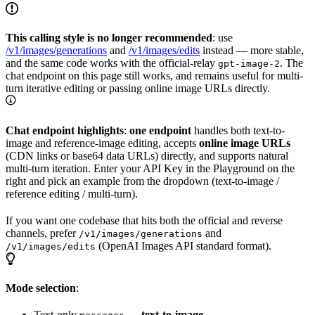
This calling style is no longer recommended
: use
/v1/images/generations
and
/v1/images/edits
instead — more stable,
and the same code works with the official-relay
. The
gpt-image-2
chat endpoint on this page still works, and remains useful for multi-
turn iterative editing or passing online image URLs directly.
Chat endpoint highlights
:
one endpoint
handles both text-to-
image and reference-image editing, accepts
online image URLs
(CDN links or base64 data URLs) directly, and supports natural
multi-turn iteration. Enter your API Key in the Playground on the
right and pick an example from the dropdown (text-to-image /
reference editing / multi-turn).
If you want one codebase that hits both the official and reverse
channels, prefer
and
/v1/images/generations
(OpenAI Images API standard format).
/v1/images/edits
Mode selection
:
Text-only
→
text-to-image