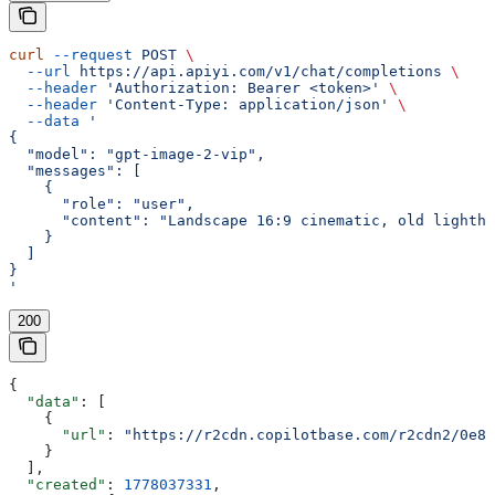
curl
 --request
 POST
 \
  --url
 https://api.apiyi.com/v1/chat/completions
 \
  --header
 'Authorization: Bearer <token>'
 \
  --header
 'Content-Type: application/json'
 \
  --data
 '
{
  "model": "gpt-image-2-vip",
  "messages": [
    {
      "role": "user",
      "content": "Landscape 16:9 cinematic, old lightho
    }
  ]
}
'
200
{
  "data"
: [
    {
      "url"
: 
"https://r2cdn.copilotbase.com/r2cdn2/0e8
    }
  ],
  "created"
: 
1778037331
,