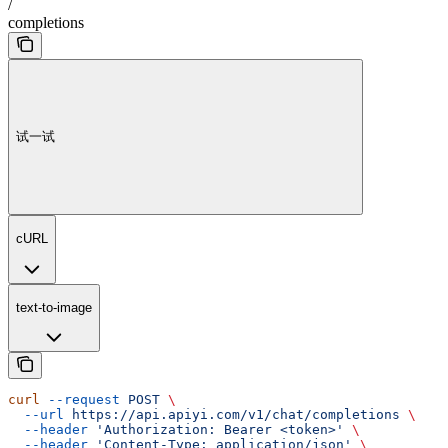
/
completions
试一试
cURL
text-to-image
curl
 --request
 POST
 \
  --url
 https://api.apiyi.com/v1/chat/completions
 \
  --header
 'Authorization: Bearer <token>'
 \
  --header
 'Content-Type: application/json'
 \