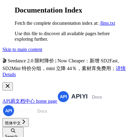
Documentation Index
Fetch the complete documentation index at:
/llms.txt
Use this file to discover all available pages before
exploring further.
Skip to main content
🎬
Seedance 2.0 限时降价 | Now Cheaper
：新增 SD2Fast、
SD2Mini 特价分组，mini 立降 44％，素材库免费用；
详情
Details
API易文档中心
home page
简体中文
Search...