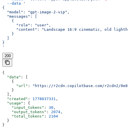
  --data
 '
{
  "model": "gpt-image-2-vip",
  "messages": [
    {
      "role": "user",
      "content": "Landscape 16:9 cinematic, old lightho
    }
  ]
}
'
200
{
  "data"
: [
    {
      "url"
: 
"https://r2cdn.copilotbase.com/r2cdn2/0e8
    }
  ],
  "created"
: 
1778037331
,
  "usage"
: {
    "input_tokens"
: 
30
,
    "output_tokens"
: 
2074
,
    "total_tokens"
: 
2104
  }
}