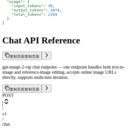
  "usage"
: {
    "input_tokens"
: 
30
,
    "output_tokens"
: 
2074
,
    "total_tokens"
: 
2104
  }
}
Chat API Reference
复制页面
复制页面
gpt-image-2-vip chat endpoint — one endpoint handles both text-to-
image and reference-image editing, accepts online image URLs
directly, supports multi-turn iteration.
复制页面
复制页面
POST
/
v1
/
chat