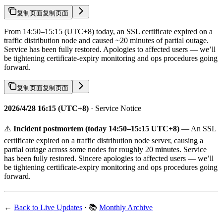
复制页面
复制页面
From 14:50–15:15 (UTC+8) today, an SSL certificate expired on a
traffic distribution node and caused ~20 minutes of partial outage.
Service has been fully restored. Apologies to affected users — we’ll
be tightening certificate-expiry monitoring and ops procedures going
forward.
复制页面
复制页面
2026/4/28 16:15 (UTC+8)
· Service Notice
⚠️
Incident postmortem (today 14:50–15:15 UTC+8)
— An SSL
certificate expired on a traffic distribution node server, causing a
partial outage across some nodes for roughly 20 minutes. Service
has been fully restored. Sincere apologies to affected users — we’ll
be tightening certificate-expiry monitoring and ops procedures going
forward.
←
Back to Live Updates
· 📚
Monthly Archive