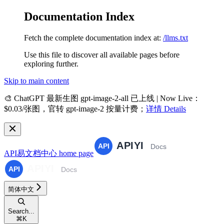
Documentation Index
Fetch the complete documentation index at:
/llms.txt
Use this file to discover all available pages before
exploring further.
Skip to main content
🎨
ChatGPT 最新生图 gpt-image-2-all 已上线 | Now Live
：
$0.03/张图，官转 gpt-image-2 按量计费；
详情 Details
API易文档中心
home page
简体中文
Search...
⌘
K