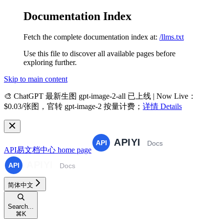
Documentation Index
Fetch the complete documentation index at:
/llms.txt
Use this file to discover all available pages before
exploring further.
Skip to main content
🎨
ChatGPT 最新生图 gpt-image-2-all 已上线 | Now Live
：
$0.03/张图，官转 gpt-image-2 按量计费；
详情 Details
API易文档中心
home page
简体中文
Search...
⌘
K