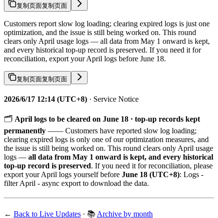
复制页面
复制页面
Customers report slow log loading; clearing expired logs is just one
optimization, and the issue is still being worked on. This round
clears only April usage logs — all data from May 1 onward is kept,
and every historical top-up record is preserved. If you need it for
reconciliation, export your April logs before June 18.
复制页面
复制页面
2026/6/17 12:14 (UTC+8)
· Service Notice
🗂️
April logs to be cleared on June 18 · top-up records kept
permanently
—— Customers have reported slow log loading;
clearing expired logs is only one of our optimization measures, and
the issue is still being worked on. This round clears only April usage
logs —
all data from May 1 onward is kept, and every historical
top-up record is preserved
. If you need it for reconciliation, please
export your April logs yourself before
June 18 (UTC+8)
: Logs -
filter April - async export to download the data.
←
Back to Live Updates
· 📚
Archive by month