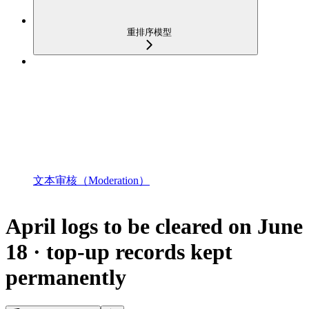
重排序模型
文本审核（Moderation）
April logs to be cleared on June
18 · top-up records kept
permanently