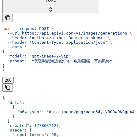
cURL
curl
 --request
 POST
 \
  --url
 https://api.apiyi.com/v1/images/generations
 \
  --header
 'Authorization: Bearer <token>'
 \
  --header
 'Content-Type: application/json'
 \
  --data
 '
{
  "model": "gpt-image-2-vip",
  "prompt": "黄昏时的海边老灯塔，电影画幅，写实风格"
}
'
200
{
  "data"
: [
    {
      "b64_json"
: 
"data:image/png;base64,iVBORw0KGgoAAA
    }
  ],
  "created"
: 
1778037127
,
  "usage"
: {
    "input_tokens"
: 
98
,