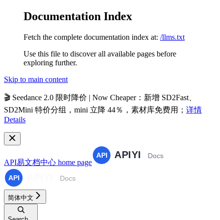
Documentation Index
Fetch the complete documentation index at:
/llms.txt
Use this file to discover all available pages before
exploring further.
Skip to main content
🎬
Seedance 2.0 限时降价 | Now Cheaper
：新增 SD2Fast、
SD2Mini 特价分组，mini 立降 44％，素材库免费用；
详情
Details
API易文档中心
home page
简体中文
Search...