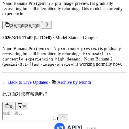
Nano Banana Pro (gemini-3-pro-image-preview) is gradually
recovering but still intermittently returning: This model is currently
experiencin…
复制页面
复制页面
2026/3/16 17:49 (UTC+8)
· Model Status · Google
Nano Banana Pro (
) is gradually
gemini-3-pro-image-preview
recovering but still intermittently returning:
This model is
Nano Banana 2
currently experiencing high demand.
(
) is working normally now.
gemini-3.1-flash-image-preview
←
Back to Live Updates
· 📚
Archive by Month
此页面对您有帮助吗？
是
否
⌘
I