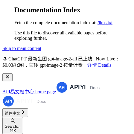
Documentation Index
Fetch the complete documentation index at:
/llms.txt
Use this file to discover all available pages before
exploring further.
Skip to main content
🎨
ChatGPT 最新生图 gpt-image-2-all 已上线 | Now Live
：
$0.03/张图，官转 gpt-image-2 按量计费；
详情 Details
API易文档中心
home page
简体中文
Search...
⌘
K