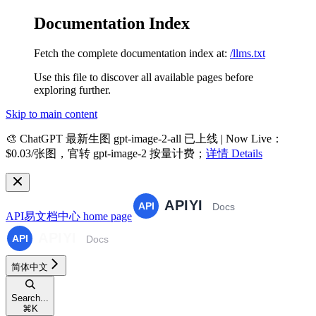
Documentation Index
Fetch the complete documentation index at:
/llms.txt
Use this file to discover all available pages before
exploring further.
Skip to main content
🎨
ChatGPT 最新生图 gpt-image-2-all 已上线 | Now Live
：
$0.03/张图，官转 gpt-image-2 按量计费；
详情 Details
API易文档中心
home page
简体中文
Search...
⌘
K