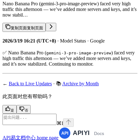
Nano Banana Pro (gemini-3-pro-image-preview) faced very high
traffic this afternoon — we’ve added more servers and keys, and it’s
now stabil…
复制页面
复制页面
2026/3/19 16:21 (UTC+8)
· Model Status · Google
✅ Nano Banana Pro (
) faced very
gemini-3-pro-image-preview
high traffic this afternoon — we’ve added more servers and keys,
and it’s now stabilized. Continuing to monitor.
←
Back to Live Updates
· 📚
Archive by Month
此页面对您有帮助吗？
是
否
⌘
I
API易文档中心
home page