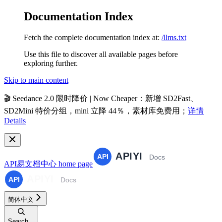
Documentation Index
Fetch the complete documentation index at:
/llms.txt
Use this file to discover all available pages before
exploring further.
Skip to main content
🎬
Seedance 2.0 限时降价 | Now Cheaper
：新增 SD2Fast、
SD2Mini 特价分组，mini 立降 44％，素材库免费用；
详情
Details
API易文档中心
home page
简体中文
Search...