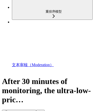
重排序模型
文本审核（Moderation）
After 30 minutes of
monitoring, the ultra-low-
pric…