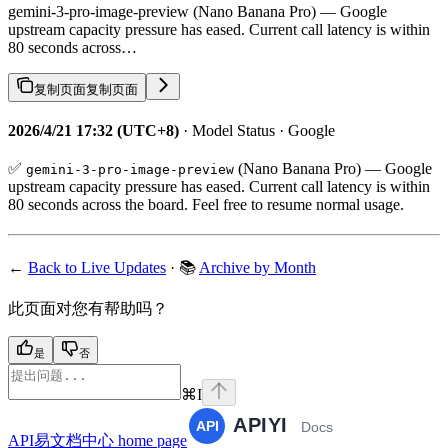
gemini-3-pro-image-preview (Nano Banana Pro) — Google
upstream capacity pressure has eased. Current call latency is within
80 seconds across…
复制页面
复制页面
2026/4/21 17:32 (UTC+8)
· Model Status · Google
✅
(Nano Banana Pro) — Google
gemini-3-pro-image-preview
upstream capacity pressure has eased. Current call latency is within
80 seconds across the board. Feel free to resume normal usage.
←
Back to Live Updates
· 📚
Archive by Month
此页面对您有帮助吗？
是
否
⌘
I
API易文档中心
home page