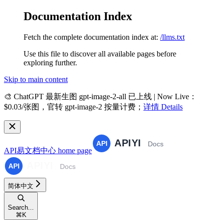
Documentation Index
Fetch the complete documentation index at:
/llms.txt
Use this file to discover all available pages before
exploring further.
Skip to main content
🎨
ChatGPT 最新生图 gpt-image-2-all 已上线 | Now Live
：
$0.03/张图，官转 gpt-image-2 按量计费；
详情 Details
API易文档中心
home page
简体中文
Search...
⌘
K