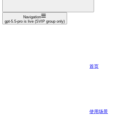
Navigation
gpt-5.5-pro is live (SVIP group only)
首页
使用场景