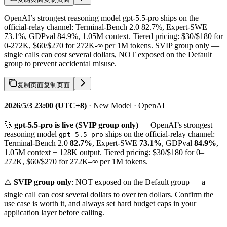
OpenAI’s strongest reasoning model gpt-5.5-pro ships on the
official-relay channel: Terminal-Bench 2.0 82.7%, Expert-SWE
73.1%, GDPval 84.9%, 1.05M context. Tiered pricing: $30/$180 for
0-272K, $60/$270 for 272K-∞ per 1M tokens. SVIP group only —
single calls can cost several dollars, NOT exposed on the Default
group to prevent accidental misuse.
复制页面
复制页面
2026/5/3 23:00 (UTC+8)
· New Model · OpenAI
🚀
gpt-5.5-pro is live (SVIP group only)
— OpenAI’s strongest
reasoning model
ships on the official-relay channel:
gpt-5.5-pro
Terminal-Bench 2.0
82.7%
, Expert-SWE
73.1%
, GDPval
84.9%
,
1.05M context + 128K output. Tiered pricing: $30/$180 for 0–
272K, $60/$270 for 272K–∞ per 1M tokens.
⚠️
SVIP group only
: NOT exposed on the Default group — a
single call can cost several dollars to over ten dollars. Confirm the
use case is worth it, and always set hard budget caps in your
application layer before calling.