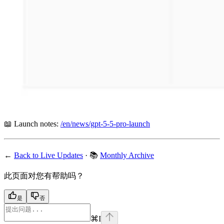
📖 Launch notes:
/en/news/gpt-5-5-pro-launch
←
Back to Live Updates
· 📚
Monthly Archive
此页面对您有帮助吗？
是
否
⌘
I