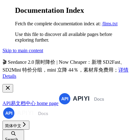
Documentation Index
Fetch the complete documentation index at:
/llms.txt
Use this file to discover all available pages before
exploring further.
Skip to main content
🎬
Seedance 2.0 限时降价 | Now Cheaper
：新增 SD2Fast、
SD2Mini 特价分组，mini 立降 44％，素材库免费用；
详情
Details
API易文档中心
home page
简体中文
Search...