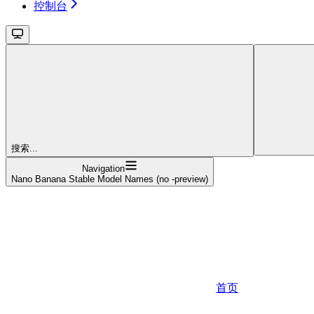
控制台
搜索...
Navigation
Nano Banana Stable Model Names (no -preview)
首页