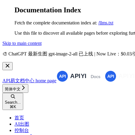
Documentation Index
Fetch the complete documentation index at:
/llms.txt
Use this file to discover all available pages before exploring fur
Skip to main content
🎨
ChatGPT 最新生图 gpt-image-2-all 已上线 | Now Live
：$0.03
API易文档中心
home page
简体中文
Search...
⌘
K
首页
AI出图
控制台