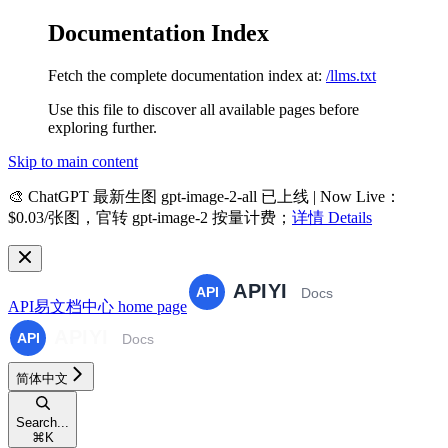
Documentation Index
Fetch the complete documentation index at:
/llms.txt
Use this file to discover all available pages before
exploring further.
Skip to main content
🎨
ChatGPT 最新生图 gpt-image-2-all 已上线 | Now Live
：
$0.03/张图，官转 gpt-image-2 按量计费；
详情 Details
API易文档中心
home page
简体中文
Search...
⌘
K