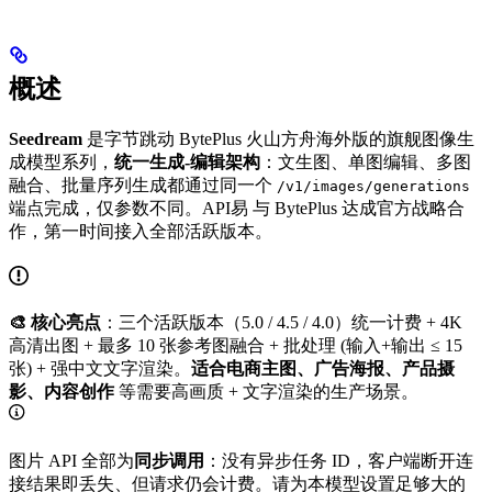
概述
Seedream
是字节跳动 BytePlus 火山方舟海外版的旗舰图像生
成模型系列，
统一生成-编辑架构
：文生图、单图编辑、多图
融合、批量序列生成都通过同一个
/v1/images/generations
端点完成，仅参数不同。API易 与 BytePlus 达成官方战略合
作，第一时间接入全部活跃版本。
🎨 核心亮点
：三个活跃版本（5.0 / 4.5 / 4.0）统一计费 + 4K
高清出图 + 最多 10 张参考图融合 + 批处理 (输入+输出 ≤ 15
张) + 强中文文字渲染。
适合电商主图、广告海报、产品摄
影、内容创作
等需要高画质 + 文字渲染的生产场景。
图片 API 全部为
同步调用
：没有异步任务 ID，客户端断开连
接结果即丢失、但请求仍会计费。请为本模型设置足够大的