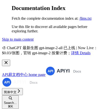
Documentation Index
Fetch the complete documentation index at:
/llms.txt
Use this file to discover all available pages before
exploring further.
Skip to main content
🎨
ChatGPT 最新生图 gpt-image-2-all 已上线 | Now Live
：
$0.03/张图，官转 gpt-image-2 按量计费；
详情 Details
API易文档中心
home page
简体中文
Search...
⌘
K