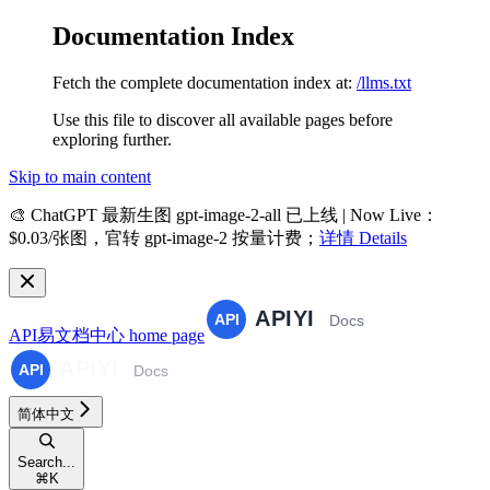
Documentation Index
Fetch the complete documentation index at:
/llms.txt
Use this file to discover all available pages before
exploring further.
Skip to main content
🎨
ChatGPT 最新生图 gpt-image-2-all 已上线 | Now Live
：
$0.03/张图，官转 gpt-image-2 按量计费；
详情 Details
API易文档中心
home page
简体中文
Search...
⌘
K